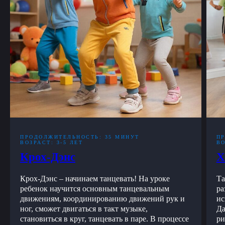
ПРОДОЛЖИТЕЛЬНОСТЬ: 35 МИНУТ
П
ВОЗРАСТ: 3-5 ЛЕТ
ВО
Крох-Дэнс
Х
Крох-Дэнс – начинаем танцевать! На уроке
Та
ребенок научится основным танцевальным
ра
движениям, координированию движений рук и
ис
ног, сможет двигаться в такт музыке,
Да
становиться в круг, танцевать в паре. В процессе
ри