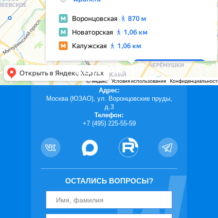
КОНТАКТЫ
Адрес:
Москва (ЮЗАО), ул. Воронцовские пруды,
д.3
Телефон:
+7 (495) 225-55-59
ОСТАЛИСЬ ВОПРОСЫ?