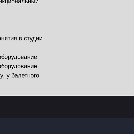
ункциональный
анятия в студии
 оборудование
оборудование
y, у балетного