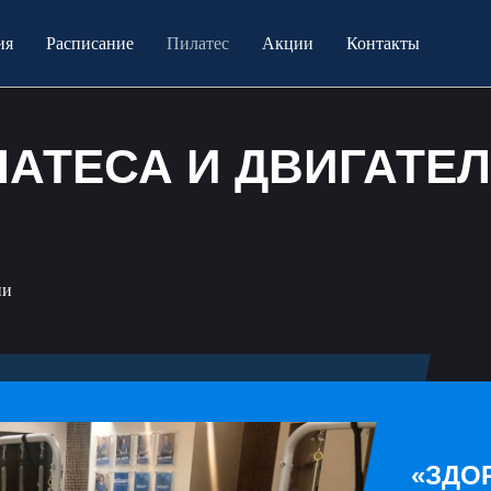
ия
Расписание
Пилатес
Акции
Контакты
ЛАТЕСА И ДВИГАТЕ
ии
«‎ЗДО
|