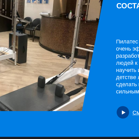
Пилатес
очень э
разработ
людей к
научить 
детстве 
сделать 
сильным
Cм