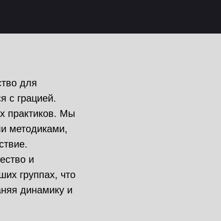
ство для
я с грацией.
х практиков. Мы
и методиками,
ствие.
ество и
их группах, что
аняя динамику и