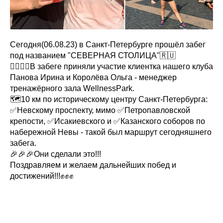
Сегодня(06.08.23) в Санкт-Петербурге прошёл забег
под названием "СЕВЕРНАЯ СТОЛИЦА"🇷🇺
🏃‍♀️🏃‍♀️В забеге приняли участие клиентка нашего клуба
Панова Ирина и Королёва Ольга - менеджер
тренажёрного зала WellnessPark.
🗺️10 км по историческому центру Санкт-Петербурга:
✅Невскому проспекту, мимо ✅Петропавловской
крепости, ✅Исакиевского и ✅Казанского соборов по
набережной Невы - такой был маршрут сегодняшнего
забега.
🎉🎉🎉Они сделали это!!!
Поздравляем и желаем дальнейших побед и
достижений!!!✊✊✊